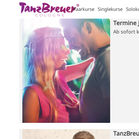
Direkt zum Seiteninhalt
Paarkurse
Singlekurse
Solok
▼
▼
Termine 
Ab sofort 
TanzBre