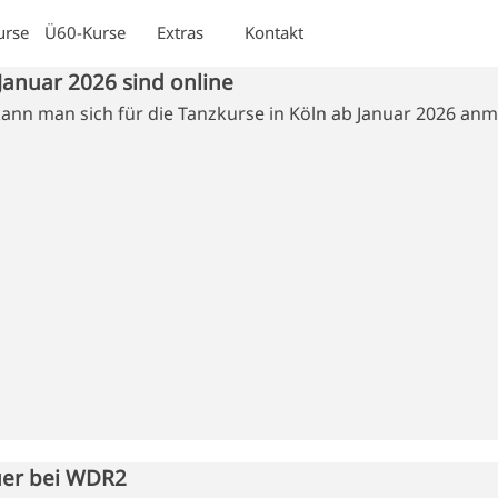
Menü überspringen
urse
Ü60-Kurse
Extras
Kontakt
▼
▼
▼
▼
Januar 2026 sind online
kann man sich für die Tanzkurse in Köln ab Januar 2026 an
uer bei WDR2