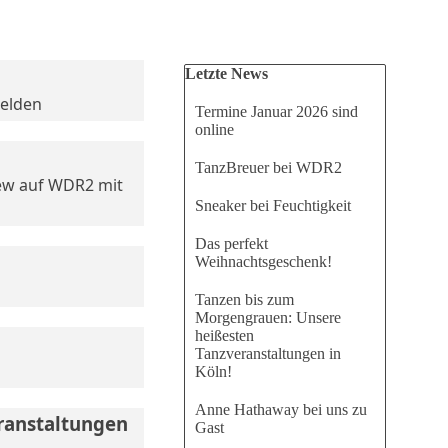
Block überspringen Letzte News
Letzte News
melden
Termine Januar 2026 sind
online
TanzBreuer bei WDR2
iew auf WDR2 mit
Sneaker bei Feuchtigkeit
Das perfekt
Weihnachtsgeschenk!
Tanzen bis zum
Morgengrauen: Unsere
heißesten
Tanzveranstaltungen in
Köln!
Anne Hathaway bei uns zu
ranstaltungen
Gast