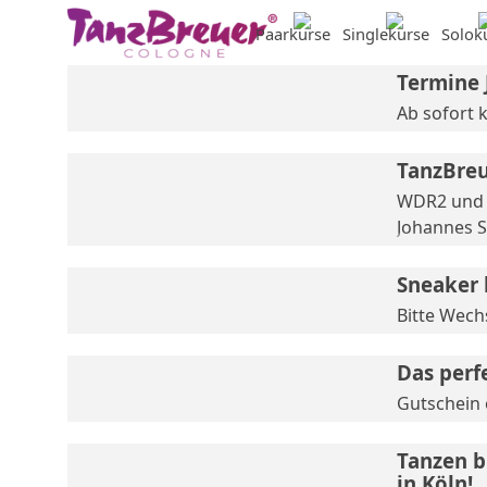
Direkt zum Seiteninhalt
Paarkurse
Singlekurse
▼
Solok
▼
Termine 
Ab sofort 
TanzBre
WDR2 und T
Johannes 
Sneaker 
Bitte Wech
Das perf
Gutschein o
Tanzen b
in Köln!