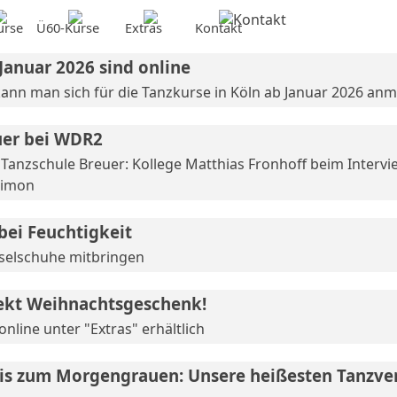
Menü überspringen
urse
Ü60-Kurse
▼
Extras
▼
Kontakt
▼
▼
Januar 2026 sind online
kann man sich für die Tanzkurse in Köln ab Januar 2026 an
uer bei WDR2
anzschule Breuer: Kollege Matthias Fronhoff beim Interv
Simon
bei Feuchtigkeit
selschuhe mitbringen
ekt Weihnachtsgeschenk!
nline unter "Extras" erhältlich
is zum Morgengrauen: Unsere heißesten Tanzve