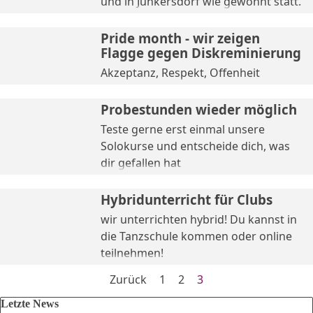
und in Junkersdorf wie gewohnt statt.
Pride month - wir zeigen
Flagge gegen Diskreminierung
Akzeptanz, Respekt, Offenheit
Probestunden wieder möglich
Teste gerne erst einmal unsere
Solokurse und entscheide dich, was
dir gefallen hat
Hybridunterricht für Clubs
wir unterrichten hybrid! Du kannst in
die Tanzschule kommen oder online
teilnehmen!
Zurück
Gehen Sie zu Seite:
1
Gehen Sie zu Seite:
2
Aktuelle Seite:
3
Block überspringen Letzte News
Letzte News