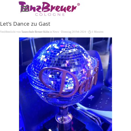
Direkt zum Seiteninhalt
Menü überspringen
Let's Dance zu Gast
Veröffentlicht von
Tanzschule Breuer Köln
in
News
· Dienstag 20 Feb 2024 ·
1 Minuten