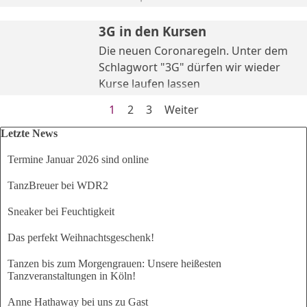
3G in den Kursen
Die neuen Coronaregeln. Unter dem
Schlagwort "3G" dürfen wir wieder
Kurse laufen lassen
Aktuelle Seite:
1
Gehen Sie zu Seite:
2
Gehen Sie zu Seite:
3
Weiter
Block überspringen Letzte News
Letzte News
Termine Januar 2026 sind online
TanzBreuer bei WDR2
Sneaker bei Feuchtigkeit
Das perfekt Weihnachtsgeschenk!
Tanzen bis zum Morgengrauen: Unsere heißesten
Tanzveranstaltungen in Köln!
Anne Hathaway bei uns zu Gast