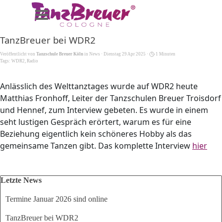
Direkt zum Seiteninhalt
Menü überspringen
TanzBreuer bei WDR2
Veröffentlicht von
Tanzschule Breuer Köln
in
News
· Dienstag 29 Apr 2025 ·
1 Minuten
Tags:
WDR2
,
Radio
Anlässlich des Welttanztages wurde auf WDR2 heute
Matthias Fronhoff, Leiter der Tanzschulen Breuer Troisdorf
und Hennef, zum Interview gebeten. Es wurde in einem
seht lustigen Gespräch erörtert, warum es für eine
Beziehung eigentlich kein schöneres Hobby als das
gemeinsame Tanzen gibt. Das komplette Interview
hier
Block überspringen Letzte News
Letzte News
Termine Januar 2026 sind online
TanzBreuer bei WDR2