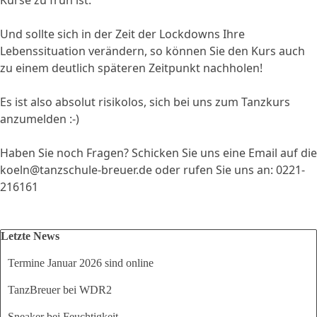
Kurse zu früh ist.
Und sollte sich in der Zeit der Lockdowns Ihre
Lebenssituation verändern, so können Sie den Kurs auch
zu einem deutlich späteren Zeitpunkt nachholen!
Es ist also absolut risikolos, sich bei uns zum Tanzkurs
anzumelden :-)
Haben Sie noch Fragen? Schicken Sie uns eine Email auf die
koeln@tanzschule-breuer.de oder rufen Sie uns an: 0221-
216161
Block überspringen Letzte News
Letzte News
Termine Januar 2026 sind online
TanzBreuer bei WDR2
Sneaker bei Feuchtigkeit