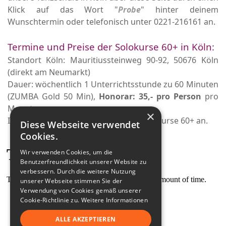
Klick auf das Wort "
Probe
" hinter deinem
Wunschtermin oder telefonisch unter 0221-216161 an.
Termine und Preise der Solokurse 60+ in Köln:
Standort Köln: Mauritiussteinweg 90-92, 50676 Köln
(direkt am Neumarkt)
Dauer: wöchentlich 1 Unterrichtsstunde zu 60 Minuten
(ZUMBA Gold 50 Min),
Honorar: 35,- pro Person
pro
Monat.
×
In Junkersdorf bieten wir derzeit keine Kurse 60+ an.
Diese Webseite verwendet
Cookies.
Wir verwenden Cookies, um die
Benutzerfreundlichkeit unserer Website zu
verbessern. Durch die weitere Nutzung
unserer Webseite stimmen Sie der
Verwendung von Cookies gemäß unserer
Cookie-Richtlinie zu.
Weitere Informationen
ALLE AKZEPTIEREN