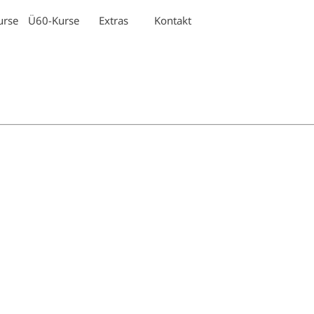
Menü überspringen
urse
Ü60-Kurse
Extras
Kontakt
▼
▼
▼
▼