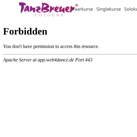
Direkt zum Seiteninhalt
Paarkurse
Singlekurse
Solok
▼
▼