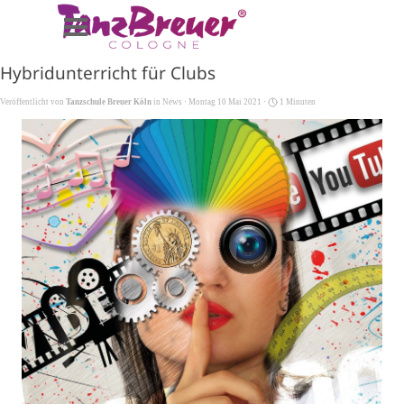
Direkt zum Seiteninhalt
Menü überspringen
Hybridunterricht für Clubs
Veröffentlicht von
Tanzschule Breuer Köln
in
News
· Montag 10 Mai 2021 ·
1 Minuten